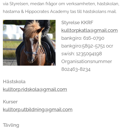
via Styrelsen, medan frågor om verksamheten, hästskolan,
hästarna & Hippocrates Academy tas till hästskolans mail.
Styrelse KKRF
kulltorpkatla@gmail.com
bankgiro: 616-0790
bankgiro:5892-5751 ocr
swish: 1235094198
Organisationsnummer
802463-8234
Hästskola
kulltorp.ridskola@gmail.com
Kurser
kulltorp.utbildning@gmail.com
Tävling