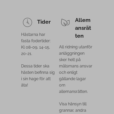
Allem
Tider
ansrät
Hästarna har
ten
fasta fodertider:
All ridning utanför
Kl 08-09, 14-15,
anläggningen
20-21.
sker helt på
Dessa tider ska
målsmans ansvar
hästen befinna sig
och enligt
i sin hage för att
gällande lagar
äta!
om
allemansrätten.
Visa hänsyn till
grannar, andra