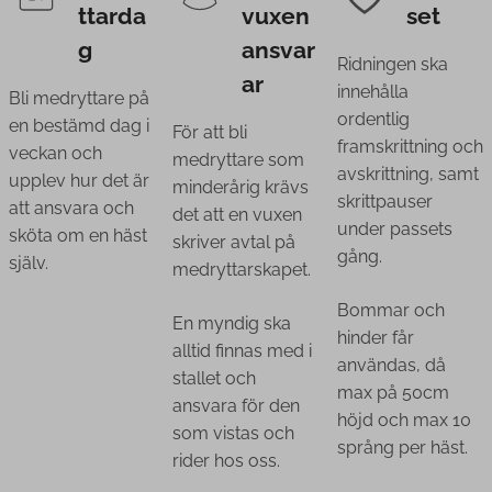
ttarda
vuxen
set
g
ansvar
Ridningen ska
ar
innehålla
Bli medryttare på
ordentlig
en bestämd dag i
För att bli
framskrittning och
veckan och
medryttare som
avskrittning, samt
upplev hur det är
minderårig krävs
skrittpauser
att ansvara och
det att en vuxen
under passets
sköta om en häst
skriver avtal på
gång.
själv.
medryttarskapet.
Bommar och
En myndig ska
hinder får
alltid finnas med i
användas, då
stallet och
max på 50cm
ansvara för den
höjd och max 10
som vistas och
språng per häst.
rider hos oss.