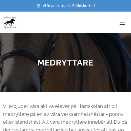
Vi är anslutna till Fritidskortet!
MEDRYTTARE
Vi erbjuder våra aktiva elever på Hästskolan att bli
medryttare på en av våra verksamhetshästar - ponny
eller islandshäst. Att vara medryttare innebär att Du på
din bestämda medryttardag har ansvar för att hästen