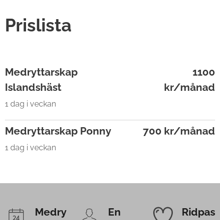
Prislista
Medryttarskap
1100
Islandshäst
kr/månad
1 dag i veckan
Medryttarskap Ponny
700 kr/månad
1 dag i veckan
Medry
En
Ridpas