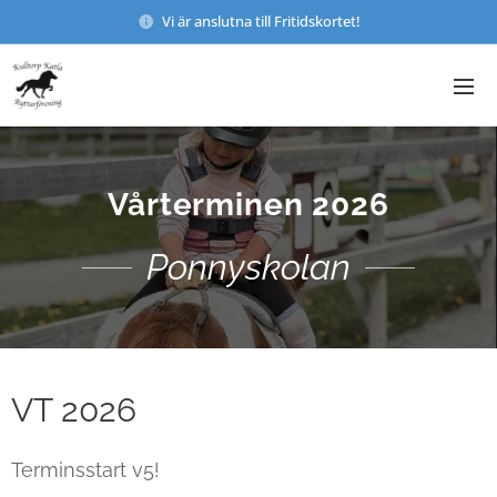
Vi är anslutna till Fritidskortet!
Vårterminen 2026
Ponnyskolan
VT 2026
Terminsstart v5!