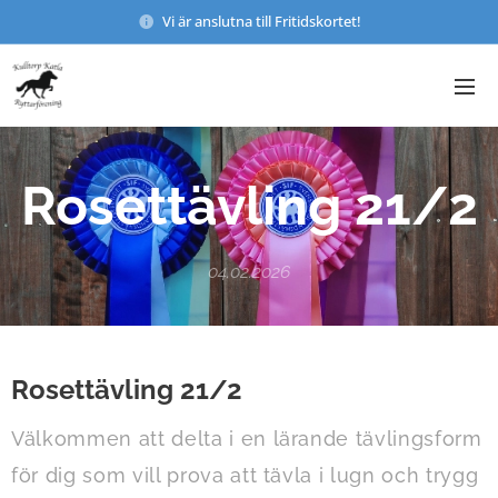
Vi är anslutna till Fritidskortet!
Rosettävling 21/2
04.02.2026
Rosettävling 21/2
Välkommen att delta i en lärande tävlingsform
för dig som vill prova att tävla i lugn och trygg