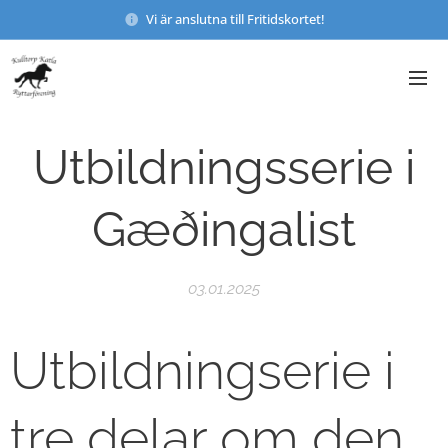
Vi är anslutna till Fritidskortet!
Utbildningsserie i
Gæðingalist
03.01.2025
Utbildningserie i
tre delar om den